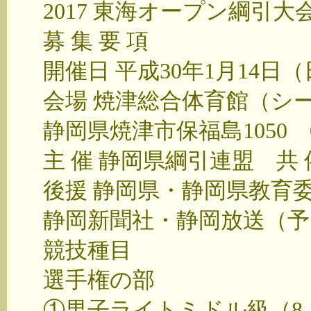
2017 東海オープン綱引大
募 集 要 項
開催日 平成30年1月14日
会場 焼津総合体育館（シ
静岡県焼津市保福島1050 05
主 催 静岡県綱引連盟 共
後援 静岡県・静岡県教育
静岡新聞社・静岡放送（予
競技種目
選手権の部
①男子ライトミドル級（8人