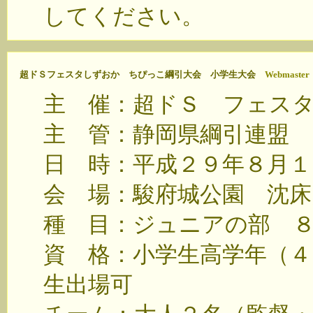
してください。
超ドＳフェスタしずおか ちぴっこ綱引大会 小学生大会
Webmaster
主 催：超ドＳ フェス
主 管：静岡県綱引連盟
日 時：平成２９年８月１
会 場：駿府城公園 沈床
種 目：ジュニアの部 
資 格：小学生高学年（４
生出場可