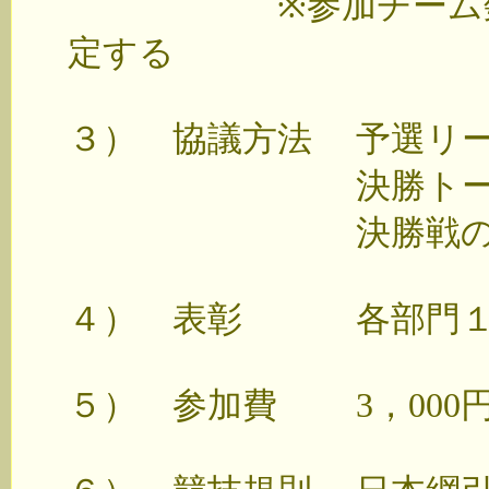
※参加チーム数によ
定する
３） 協議方法 予選リー
決勝トーナメン
決勝戦のみ3
４） 表彰 各部門１
５） 参加費 3，000