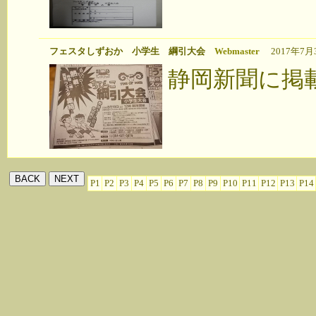
フェスタしずおか 小学生 綱引大会
Webmaster
2017年7月30
静岡新聞に掲
P1
P2
P3
P4
P5
P6
P7
P8
P9
P10
P11
P12
P13
P14