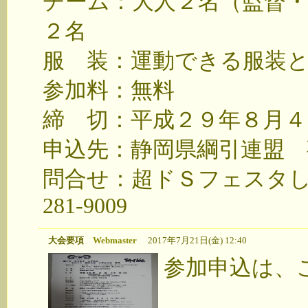
チーム：大人２名（監督・
２名
服 装：運動できる服装
参加料：無料
締 切：平成２９年８月４
申込先：静岡県綱引連盟 事務局 
問合せ：超ドＳフェスタしず
281-9009
大会要項
Webmaster
2017年7月21日(金) 12:40
参加申込は、