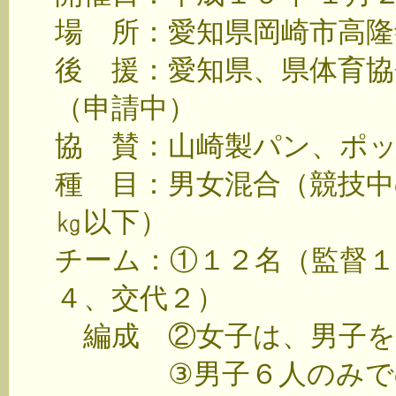
場 所：愛知県岡崎市高
後 援：愛知県、県体育協
（申請中）
協 賛：山崎製パン、ポ
種 目：男女混合（競技中
㎏以下）
チーム：①１２名（監督１
４、交代２）
編成 ②女子は、男子を
③男子６人のみでの参