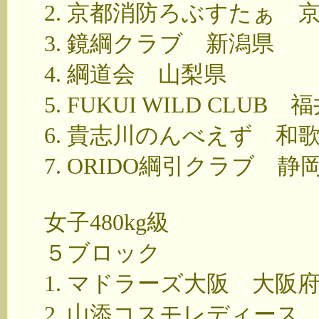
2. 京都消防ろぶすたぁ 
3. 鏡綱クラブ 新潟県
4. 綱道会 山梨県
5. FUKUI WILD CLUB 
6. 貴志川のんべえず 和
7. ORIDO綱引クラブ 静
女子480kg級
５ブロック
1. マドラーズ大阪 大阪
2. 山添コスモレディース