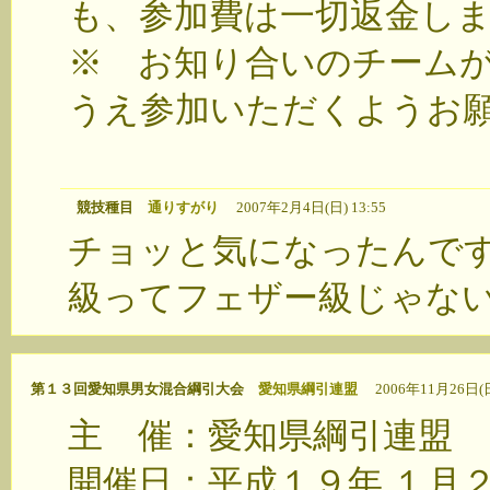
も、参加費は一切返金し
※ お知り合いのチーム
うえ参加いただくようお
競技種目
通りすがり
2007年2月4日(日) 13:55
チョッと気になったんで
級ってフェザー級じゃな
第１３回愛知県男女混合綱引大会
愛知県綱引連盟
2006年11月26日(日)
主 催：愛知県綱引連盟
開催日：平成１９年 １月