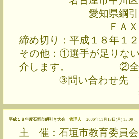
名古屋市中川区大畑町
愛知県綱引連盟事
ＦＡＸ０５２－
締め切り：平成１８年１
その他：①選手が足りな
介します。 ②全国よ
③問い合わせ先 担
携帯 090-25
平成１８年度石垣市綱引き大会
管理人
2006年11月13日(月) 15:00
主 催：石垣市教育委員会