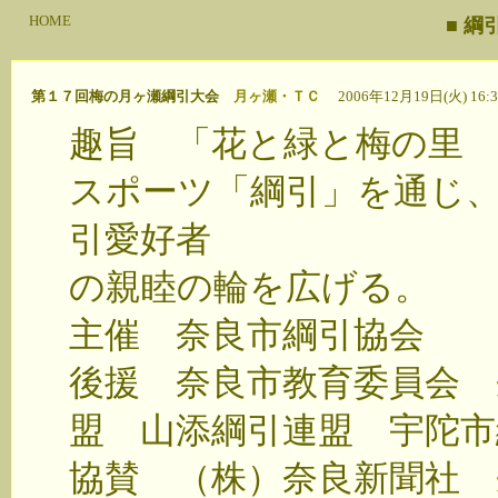
HOME
■ 
第１７回梅の月ヶ瀬綱引大会
月ヶ瀬・ＴＣ
2006年12月19日(火) 16:3
趣旨 「花と緑と梅の里
スポーツ「綱引」を通じ
引愛好者
の親睦の輪を広げる。
主催 奈良市綱引協会
後援 奈良市教育委員会 
盟 山添綱引連盟 宇陀市
協賛 （株）奈良新聞社 