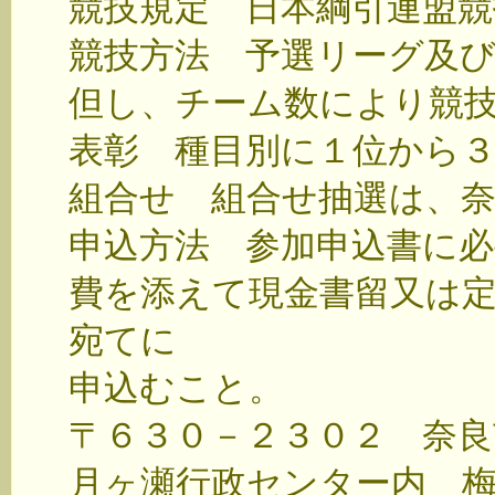
競技規定 日本綱引連盟競
競技方法 予選リーグ及
但し、チーム数により競
表彰 種目別に１位から
組合せ 組合せ抽選は、
申込方法 参加申込書に
費を添えて現金書留又は
宛てに
申込むこと。
〒６３０－２３０２ 奈良
月ヶ瀬行政センター内 