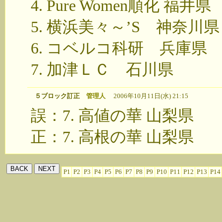
4. Pure Women順化 福井県
5. 横浜美々～’S 神奈川県
6. コベルコ科研 兵庫県
7. 加津ＬＣ 石川県
５ブロック訂正
管理人
2006年10月11日(水) 21:15
誤：7. 高値の華 山梨県
正：7. 高根の華 山梨県
P1
P2
P3
P4
P5
P6
P7
P8
P9
P10
P11
P12
P13
P14