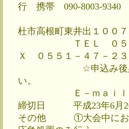
行 携帯 090-8003-9340
山
杜市高根町東井出１００７
ＴＥＬ ０５５１－
Ｘ ０５５１－４７－２３
☆申込み後必ず確
い。
Ｅ－ｍａｉｌ：tomato399
締切日 平成23年6月2
その他 ①大会中にお