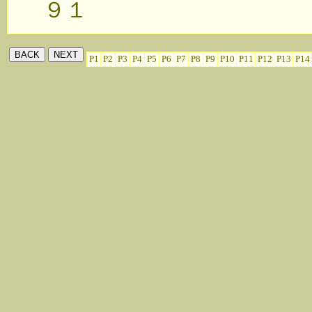
９１
P1
P2
P3
P4
P5
P6
P7
P8
P9
P10
P11
P12
P13
P14