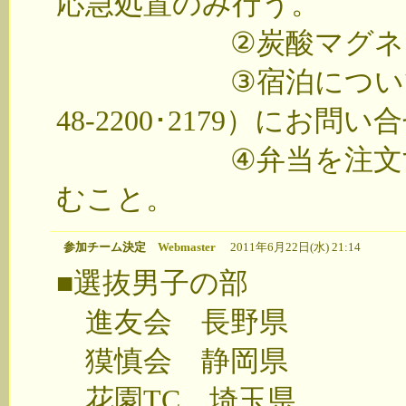
応急処置のみ行う。
②炭酸マグネシウム
③宿泊については、高
48-2200･2179）にお問
④弁当を注文するチ
むこと。
参加チーム決定
Webmaster
2011年6月22日(水) 21:14
■選抜男子の部
進友会 長野県
獏慎会 静岡県
花園TC 埼玉県