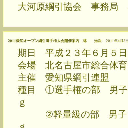
大河原綱引協会 事務局 
2011愛知オープン綱引選手権大会開催案内
林 光次
2011年4月8日(
期日 平成２３年６月５日
会場 北名古屋市総合体育
主催 愛知県綱引連盟
種目 ①選手権の部 男子
ｇ
②軽量級の部 男子 
ｇ