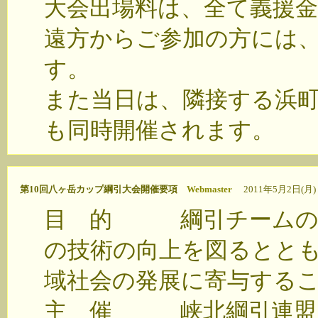
大会出場料は、全て義援
遠方からご参加の方には
す。
また当日は、隣接する浜
も同時開催されます。
第10回八ヶ岳カップ綱引大会開催要項
Webmaster
2011年5月2日(月) 1
目 的 綱引チームの選
の技術の向上を図るとと
域社会の発展に寄与する
主 催 峡北綱引連盟・