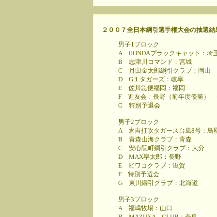
２００７全日本綱引選手権大会の抽選結
男子1ブロック
A HONDAブラックキャット：埼
B 志津川コマンド：宮城
C 月田金太郎綱引クラブ：岡山
D G１タガーズ：岐阜
E 佐川急便福岡：福岡
F 進友会：長野（前年度優勝） 
G 特別予選会
男子2ブロック
A 倉吉打吹タガース台風8号：鳥
B 青森山海クラブ：青森
C 安心院町綱引クラブ：大分
D MAX早太郎：長野
E ビワコクラブ：滋賀
F 特別予選会
G 東川綱引クラブ：北海道
男子3ブロック
A 福嶋牧場：山口
B MAZUNA CLUB：奈良