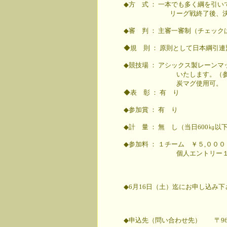
◆方 式 ： 一本でも多く綱を引
リーグ戦終了後、決勝トーナ
◆審 判 ： 主審一審制（チェッ
◆規 則 ： 原則として日本綱引
◆競技場 ： アシックス製レーン
いたします。（参加チーム
炭マグ使用可。 （主催
◆表 彰 ： 有 り
◆参加賞 ： 有 り
◆計 量 ： 無 し（当日600㎏
◆参加料 ： １チーム ￥５,００
個人エントリー１名につき
◆6月16日（土）迄にお申し込み
◆申込先（問い合わせ先） 〒963-