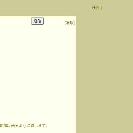
｜
検索
｜
[削除]
参加出来るように致します。