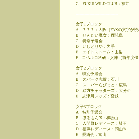
G FUKUI WILD CLUB：福井
----------------------------------
女子1ブロック
A ？？？：大阪（FAXの文字が
B せんだい魔女：鹿児島
C 特別予選会
D いしどりや：岩手
E エイトストーム：山梨
F コベルコ科研：兵庫（前年度優
女子2ブロック
A 特別予選会
B スパーク志賀：石川
C ス－パーらびっと：広島
D 緒方チャッターズ：大分※
E 志津川レッズ：宮城
女子3ブロック
A 特別予選会
B ほるもん’S：和歌山
C 入間野レディース：埼玉
D 福浜レディース：岡山※
E 愛綱会：富山