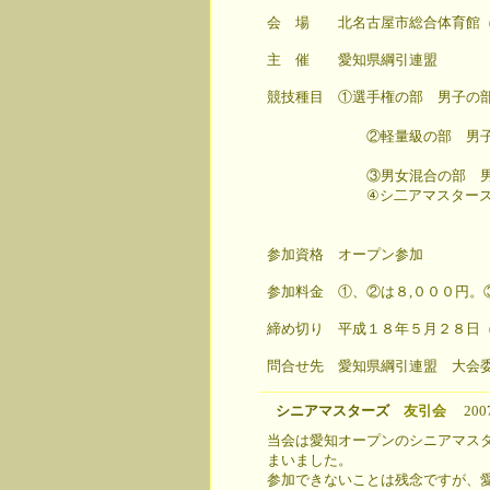
会 場 北名古屋市総合体育館（
主 催 愛知県綱引連盟
競技種目 ①選手権の部 男子の部
女子の部（８人
②軽量級の部 男子の部（
女子の部（８人
③男女混合の部 男女混合の
④シ二アマスターズの部
男子の部（６人
女子の部（６人
参加資格 オープン参加
参加料金 ①、②は８,０００円。
締め切り 平成１８年５月２８日
問合せ先 愛知県綱引連盟 大会
シニアマスターズ
友引会
2007
当会は愛知オープンのシニアマス
まいました。
参加できないことは残念ですが、