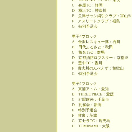
C 弁慶TC：静岡
D 横浜TC：神奈川
E 魚津サッシ綱引クラブ：富山※
F アスリートクラブ：福島
G 特別予選会
男子4ブロック
A 金沢レスキュー隊：石川
B 田代ふるさと：秋田
C 榛名TSC：群馬
D 京都消防ロブスター：京都※
E 豊中TC：香川
F 貴志川のんべえず：和歌山
G 特別予選会
男子5ブロック
A 東浦アトム：愛知
B THREE PIECE：愛媛
C 8”駆欧来：千葉※
D 孔雀会：新潟
E 特別予選会
F 雅會：茨城
G 京セラTC：鹿児島
H TOMINAMI：大阪