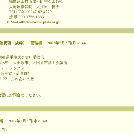
引町字石田19-1
 大河原 徳夫
47-82-4779
756-1883
wave.plala.or.jp
開催要項（抜粋）
管理者
2007年5月7日(月) 8:44
綱引選手権大会実行委員会
木県、大田原市、大田原市商工会議所
）アシックス
0時開始・計量8時
-22 ふれあいの丘
盟にお問合せください。
者
2007年5月2日(水) 9:40
（日）