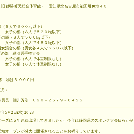
旧 師勝町民総合体育館） 愛知県北名古屋市能田引免地４０
（８人で６００kg以下）
で５２０kg以下）
８人で５６０kg以下）
で４８０kg以下）
部（男女各４人で５６０kg以下）
 綱引選手権大会
で体重制限なし）
で体重制限なし）
③、④は６,０００円
（月）
委員長 細川芳則 ０９０－２５７９－６４５５
年5月2日(水) 20:28
ターズに５年連続出場してきましたが、今年は静岡県のスポレク大会日程が例
愛知オープンが盛大に開催されることをお祈りしています。