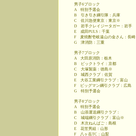
男子6ブロック
A 特別予選会
B 引き引き綱引隊：兵庫
C 佐川急便東京：東京※
D 岩手クレイジータガー：岩手
E 成田PULS：千葉
F 麦焼酎壱岐遠山の金さん：長崎
G 津消防：三重
男子7ブロック
A 大田原消防：栃木
B ビックトライ：京都
C 大塚製薬：徳島※
D 城西クラブ：佐賀
E 大谷工業綱引クラブ：富山
F ビッグマン綱引クラブ：広島
G 特別予選会
男子8ブロック
A 特別予選会
B 山添運送綱引クラブ：
C 城端綱引クラブ：富山※
D 木次ねんぱご：島根
E 花笠男組：山形
F 八ヶ岳TC：山梨