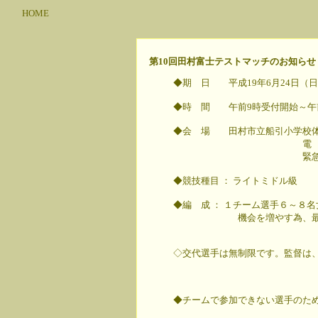
HOME
第10回田村富士テストマッチのお知らせ
◆期 日 平成19年6月24日（
◆時 間 午前9時受付開始～午前
◆会 場 田村市立船引小学校体
電 話 0247-8
緊急連絡 090-3756
◆競技種目 ： ライトミドル級
◆編 成 ： １チーム選手６～８
機会を増やす為、最少人数
◇交代選手は無制限です。監督は
◆チームで参加できない選手のた