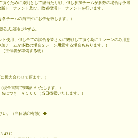
いて頂くために原則として総当たり戦、但し参加チームが多数の場合は予選
メント及び、敗者復活トーナメントを行います。
クは各チームの自主性にお任せ致します。）
連盟公式規則に準ずる。
マット使用、但し全ての試合を皆さんに観戦して頂く為に１レーンのみ用意
が多数の場合２レーン用意する場合もあります。）
者が準備する物）
以下に極力合わせて頂ます。）
０（現金書留で御願いいたします。）
 ￥５００（当日徴収いたします。）
下さい。（当日消印有効）◆
4312