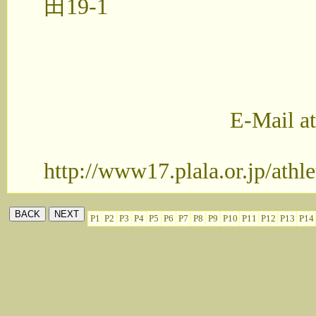
田19-1
大河原接骨院
TEL/FAX 02
携 帯 090-3
E-Mail athlete@wa
http://www17.plala.or.jp/athle
P1
P2
P3
P4
P5
P6
P7
P8
P9
P10
P11
P12
P13
P14