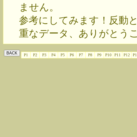
ません。
参考にしてみます！反動
重なデータ、ありがとう
P1
P2
P3
P4
P5
P6
P7
P8
P9
P10
P11
P12
P1