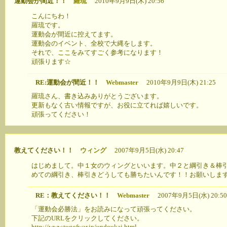
運動会が間近！！
羅琉
2010年9月9日(木) 20:56
こんにちわ！
羅琉です。
運動会が間近に控えてます。
運動会のイベント、全校で大縄をします。
それで、ここをみてすごく参考になります！
頑張ります☆
RE:運動会が間近！！
Webmaster
2010年9月9日(木) 21:25
羅琉さん、書き込みありがとうございます。
更新もなく古い情報ですが、お役に立てれば嬉しいです。
頑張ってください！
教えてください！！
ウィング
2007年9月5日(水) 20:47
はじめまして。中１女のウィングといいます。中２と綱引き＆棒
めての綱引き、棒引きどうしても勝ちたいんです！！お願いしま
RE：教えてください！！
Webmaster
2007年9月5日(水) 20:
「運動会必勝法」をお読みになって頑張ってください。
下記のURLをクリックしてください。
http://www.tugofwar.jp/undoukai.html