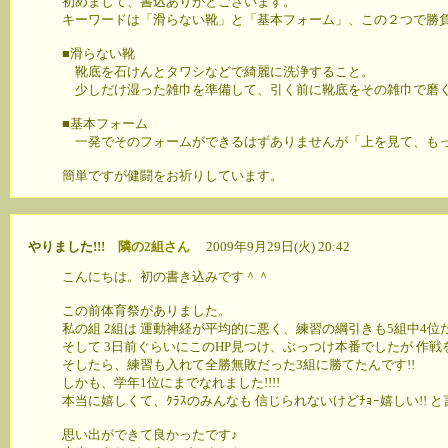
初めまして、書込ありがとございます。
キーワードは「滑らない靴」と「基本フォーム」、この２つで勝
■滑らない靴
靴底を石けんとタワシなどで綺麗に洗浄すること。
少しだけ湿った雑巾を準備して、引く前に靴底をその雑巾で磨
■基本フォーム
一発でそのフォームができるはずありませんが「上を見て、もっ
簡単ですが健闘をお祈りしています。
やりました!!!
隣の2組さん
2009年9月29日(火) 20:42
こんにちは。初の書き込みです＾＾
この前体育祭がありました。
私の組 2組は 運動神経が平均的に悪く、練習の綱引きも5組中4位
そして 3日前ぐらいにこのHP見つけ、ぶっつけ本番でしたが 作
そしたら、練習も入れて全勝無敗だった3組に勝てたんです!!
しかも、学年1位にまでなれました!!!!
本当に嬉しくて、ｸﾗｽのみんなも 信じられないけどﾁｮｰ嬉しい!! 
思い出ができて良かったです♪