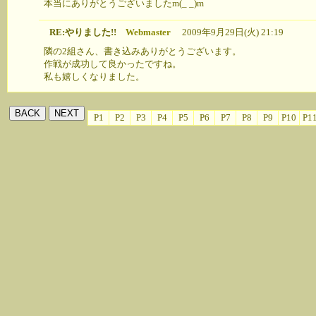
本当にありがとうございましたm(_ _)m
RE:やりました!!
Webmaster
2009年9月29日(火) 21:19
隣の2組さん、書き込みありがとうございます。
作戦が成功して良かったですね。
私も嬉しくなりました。
P1
P2
P3
P4
P5
P6
P7
P8
P9
P10
P1