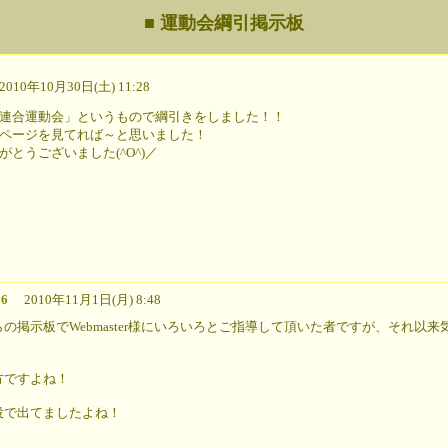
■ 運動会綱引掲示板
10年10月30日(土) 11:28
連合運動会」というもので綱引きをしました！！
ページを見てれば～と思いました！
とうございました(^O^)／
6
2010年11月1日(月) 8:48
の掲示板でWebmaster様にいろいろとご指導して頂いた者ですが、それ以
方ですよね！
役で出てましたよね！