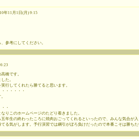
0年11月1日(月) 9:15
。
ら、参考にしてください。
6:23
の高橋です。
ました。
を実行してくれたら勝てると思います。
・・・・・・・
す。
・
・・・
となりこのホームページのたどり着きました。
ら五年生の終わったころに焼肉おごってくれるといったので、みんな気合が入
勝てる気がします。予行演習では綱引がぼろ負けだったので本番こそは勝ちた