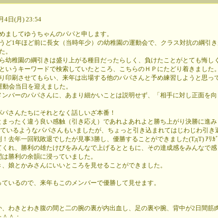
4日(月) 23:54
めましてゆうちゃんのパパと申します。
うど1年ほど前に長女（当時年少）の幼稚園の運動会で、クラス対抗の綱引
た。
ら幼稚園の綱引きは盛り上がる種目だったらしく、負けたことがとても悔し
というキーワードで検索していたところ、こちらのＨＰにたどり着きました
り印刷させてもらい、来年は出場する他のパパさんと予め練習しようと思ってい
運動会当日を迎えました。
メンバーのパパさんに、あまり細かいことは説明せず、「相手に対し正面を向
。
パパさんたちにそれとなく話しいざ本番！
とまったく違う良い感触（引き応え）であれよあれよと勝ち上がり決勝に進み
超えているようなパパさんもいましたが、ちょっと引き込まれてはじわじわ引
去年一回戦敗退でしたが見事3勝し、優勝することができました(TдT) ｱﾘｶﾞ
てくれ、勝利の雄たけびをみんなで上げるとともに、その達成感をみんなで感
間は勝利の余韻に浸っていました。
き、娘とかみさんにいいところを見せることができました。
。
っているので、来年もこのメンバーで優勝して見せます。
か、わきとわき腹の間と二の腕の裏が内出血し、足の裏や腕、背中が2日間筋
た＾＾；