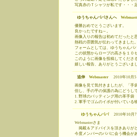
写真赤のＴシャツが私です・・・
ゆうちゃんパパさんへ
Webmast
優勝おめでとうございます。
良かったですね～。
画像入りの報告は初めてだったと
熱戦の雰囲気が伝わってきました
フォームとしては、ゆうちゃんパ
この状態からロープの高さを１０
このように画像を投稿してくださ
嬉しい報告、ありがとうございま
追伸
Webmaster
2010年10月5日(
画像を見て気付きましたが、「手
但し、手の平の保護の為にどうし
1. 野球のバッティング用の革手袋
2. 軍手でゴムのイボが付いている
ゆうちゃんパパ
2010年10月7日
Webmasterさま
掲載＆アドバイスを頂きありがと
今度メンバーのパパに会う機会が