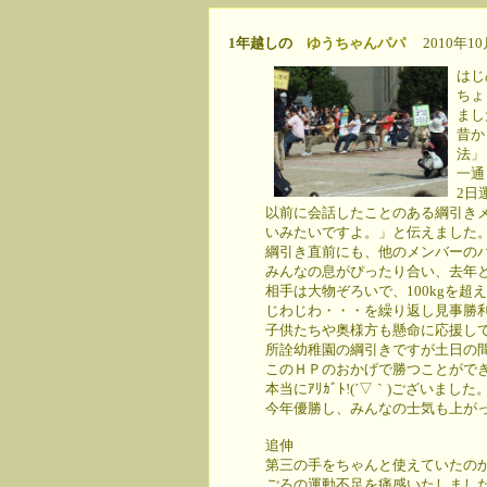
1年越しの
ゆうちゃんパパ
2010年10月
はじ
ちょ
まし
昔か
法」
一通
2日
以前に会話したことのある綱引き
いみたいですよ。」と伝えました
綱引き直前にも、他のメンバーの
みんなの息がぴったり合い、去年
相手は大物ぞろいで、100kgを
じわじわ・・・を繰り返し見事勝利！
子供たちや奥様方も懸命に応援し
所詮幼稚園の綱引きですが土日の
このＨＰのおかげで勝つことがで
本当にｱﾘｶﾞﾄ!(´▽｀)ございました
今年優勝し、みんなの士気も上が
追伸
第三の手をちゃんと使えていたの
ごろの運動不足を痛感いたしまし