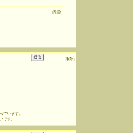
[削除]
[削除]
っています。
いです。