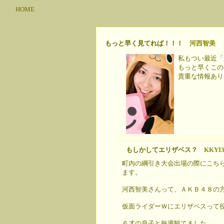
HOME
もっと早く見てれば！！！
河西智美
20
私もつい最近「
もっと早くこの
貴重な情報ありが
もしかしてエリザベス？
KKYI3
町内の綱引き大会出場の際にこちら
ます。
河西智美さんって、ＡＫＢ４８の
仮面ライダーＷにエリザベスって
６才の息子と毎週観てました。