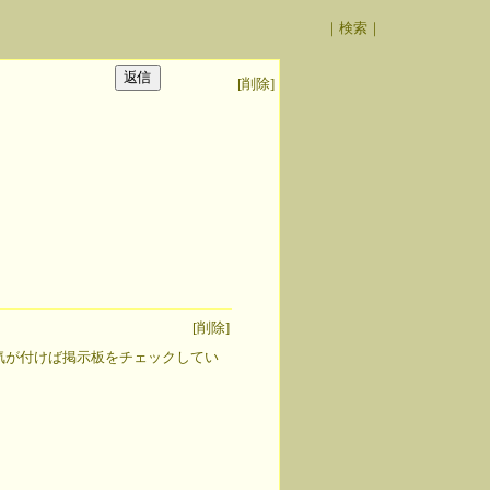
｜
検索
｜
[削除]
[削除]
来気が付けば掲示板をチェックしてい