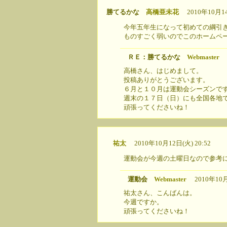
勝てるかな
高橋亜未花
2010年10月14日
今年五年生になって初めての綱引
ものすごく弱いのでこのホームペ
ＲＥ：勝てるかな
Webmaster
2
高橋さん、はじめまして。
投稿ありがとうございます。
６月と１０月は運動会シーズンで
週末の１７日（日）にも全国各地
頑張ってくださいね！
祐太
2010年10月12日(火) 20:52
運動会が今週の土曜日なので参考に
運動会
Webmaster
2010年10月1
祐太さん、こんばんは。
今週ですか。
頑張ってくださいね！