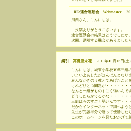
RE:連合運動会
Webmaster
201
河西さん、こんにちは。
投稿ありがとうございます。
連合運動会の結果はどうでしたか
次回、綱引する機会がありました
綱引
高橋亜未花
2010年10月16日(土) 
こんにちは。城東小学校五年三組
いよいよあしたがほんばんとなり
みんながきのう教えてあげたこと
けれどひとつ問題が・・・・・・
なんと一組がものすごく強いんで
どうしたらかてるかな・・・・・
三組はものすごく弱いんです・・
だからインターネットで調べよう
先生が冗談半分で勝って優勝した
このホームページを見たおかげで